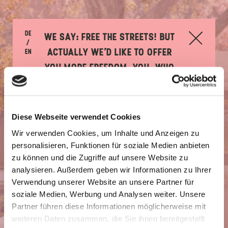
DE
WE SAY: FREE THE STREETS! BUT
/
ACTUALLY WE’D LIKE TO OFFER
EN
YOU
MORE FREEDOM. YOU, WHO
HAS COME TO SEE SO MUCH AS
NORMAL…
Diese Webseite verwendet Cookies
Over the past 70 years your living space
Wir verwenden Cookies, um Inhalte und Anzeigen zu
has been taken over bit by bit by cars (and
personalisieren, Funktionen für soziale Medien anbieten
it was sold to you as “freedom”). The Free
zu können und die Zugriffe auf unsere Website zu
Street Manifesto is an offer to rethink the
analysieren. Außerdem geben wir Informationen zu Ihrer
Verwendung unserer Website an unsere Partner für
space in front of your doors and see
soziale Medien, Werbung und Analysen weiter. Unsere
alternatives to the status quo.
Partner führen diese Informationen möglicherweise mit
weiteren Daten zusammen, die Sie ihnen bereitgestellt